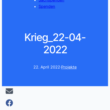
Sachspenden
Spenden
Krieg_22-04-
2022
22. April 2022
·
Projekte