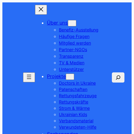
Über uns
Benefiz-Ausstellung
Häufige Fragen
Mitglied werden
Partner-NGOs
Transparenz
TV & Medien
Unterstützer
Suchen
Projekte
Doctors in Ukraine
Patenschaften
Rettungsfahrzeuge
Rettungskräfte
Strom & Wärme
Ukrainian Kids
Verbandsmaterial
Verwundeten-Hilfe