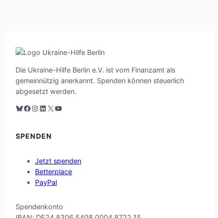
Die Ukraine-Hilfe Berlin e.V. ist vom Finanzamt als
gemeinnützig anerkannt. Spenden können steuerlich
abgesetzt werden.
Blauer Himmel
Facebook
Instagram
LinkedIn
X
YouTube
SPENDEN
Jetzt spenden
Betterplace
PayPal
Spend
enko
nto
IB
AN: D
E24 8306 54
08 00
04 87
22 15