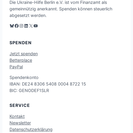
Die Ukraine-Hilfe Berlin e.V. ist vom Finanzamt als
gemeinnützig anerkannt. Spenden können steuerlich
abgesetzt werden.
Blauer Himmel
Facebook
Instagram
LinkedIn
X
YouTube
SPENDEN
Jetzt spenden
Betterplace
PayPal
Spend
enko
nto
IB
AN: D
E24 8306 54
08 00
04 87
22 15
BI
C: GE
NODE
F1SLR
SERVICE
Kontakt
Newsletter
Datenschutzerklärung