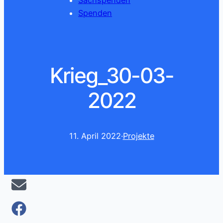
Sachspenden
Spenden
Krieg_30-03-
2022
11. April 2022
·
Projekte