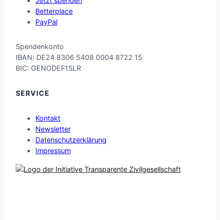
Jetzt spenden
Betterplace
PayPal
Spend
enko
nto
IB
AN: D
E24 8306 54
08 00
04 87
22 15
BI
C: GE
NODE
F1SLR
SERVICE
Kontakt
Newsletter
Datenschutzerklärung
Impressum