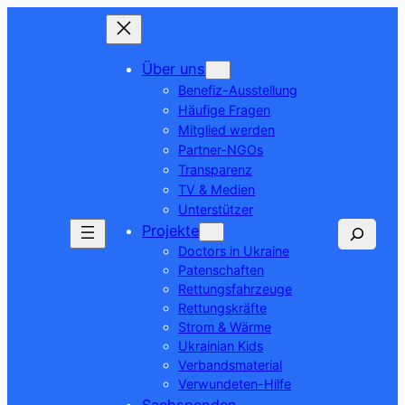
Über uns
Benefiz-Ausstellung
Häufige Fragen
Mitglied werden
Partner-NGOs
Transparenz
TV & Medien
Unterstützer
Suchen
Projekte
Doctors in Ukraine
Patenschaften
Rettungsfahrzeuge
Rettungskräfte
Strom & Wärme
Ukrainian Kids
Verbandsmaterial
Verwundeten-Hilfe