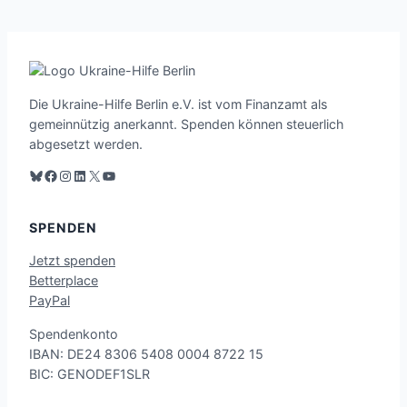
Die Ukraine-Hilfe Berlin e.V. ist vom Finanzamt als
gemeinnützig anerkannt. Spenden können steuerlich
abgesetzt werden.
Blauer Himmel
Facebook
Instagram
LinkedIn
X
YouTube
SPENDEN
Jetzt spenden
Betterplace
PayPal
Spend
enko
nto
IB
AN: D
E24 8306 54
08 00
04 87
22 15
BI
C: GE
NODE
F1SLR